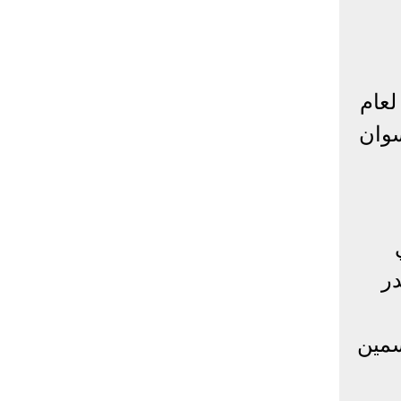
فق 21 فبراير لعام
سوان
در
سمين