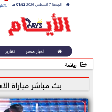

الجمعة 7 أغسطس 2026
01:52 مـ
”لاتش 

أخبار مصر
تقارير
رياضة
2023-02-21 13:55:51
بث مباشر مباراة ال