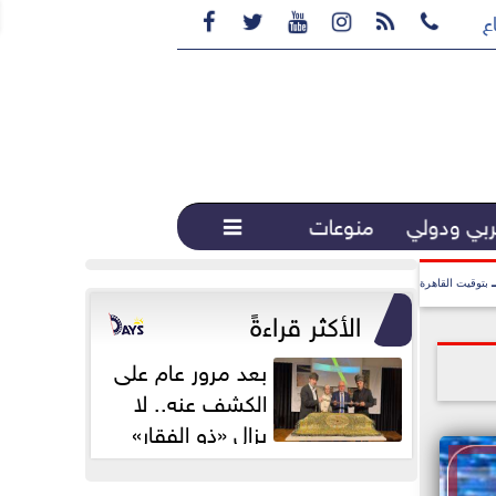






ع القهوة المختصة...
بي ودولي
منوعات

بتوقيت القاهرة
الأكثر قراءةً
بعد مرور عام على
الكشف عنه.. لا
يزال «ذو الفقار»
محور اهتمام...