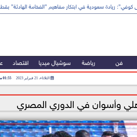
كوفي”: ريادة سعودية في ابتكار مفاهيم ”الفخامة الهادئة” بقطا
فن
رياضة
سوشيال ميديا
اقتصاد
عر
الثلاثاء، 21 فبراير 2023
01:55 مـ
أهلي وأسوان في الدوري المصري