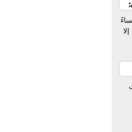
اءً
إلا
ت